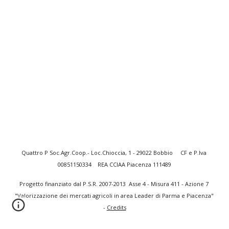
Quattro P Soc.Agr.Coop.- Loc.Chioccia, 1 - 29022 Bobbio     CF e P.Iva 
00851150334    REA CCIAA Piacenza 111489
Progetto finanziato dal P.S.R. 2007-2013  Asse 4 - Misura 411 - Azione 7 
"Valorizzazione dei mercati agricoli in area Leader di Parma e Piacenza"  
-
Credits