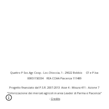
Quattro P Soc.Agr.Coop.- Loc.Chioccia, 1 - 29022 Bobbio     CF e P.Iva 
00851150334    REA CCIAA Piacenza 111489
Progetto finanziato dal P.S.R. 2007-2013  Asse 4 - Misura 411 - Azione 7 
"Valorizzazione dei mercati agricoli in area Leader di Parma e Piacenza"  
-
Credits